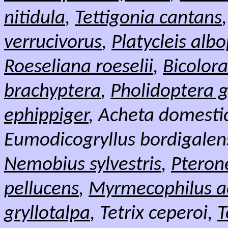
nitidula
,
Tettigonia cantans
verrucivorus
,
Platycleis alb
Roeseliana roeselii
,
Bicolora
brachyptera
,
Pholidoptera 
ephippiger
, Acheta domesti
Eumodicogryllus bordigalen
Nemobius sylvestris
,
Pteron
pellucens
,
Myrmecophilus a
gryllotalpa
, Tetrix ceperoi,
T