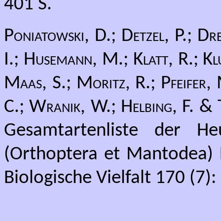
401 S.
Poniatowski, D.; Detzel, P.; D
I.; Husemann, M.; Klatt, R.; Kl
Maas, S.; Moritz, R.; Pfeifer, 
C.; Wranik, W.; Helbing, F. &
Gesamtartenliste der He
(Orthoptera et Mantodea) 
Biologische Vielfalt 170 (7):