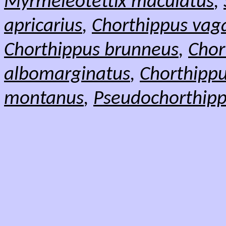
Myrmeleotettix maculatus
,
apricarius
,
Chorthippus vag
Chorthippus brunneus
,
Chor
albomarginatus
,
Chorthippu
montanus
,
Pseudochorthipp