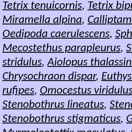
Tetrix tenuicornis
,
Tetrix bi
Miramella alpina
,
Calliptam
Oedipoda caerulescens
,
Sph
Mecostethus parapleurus
,
S
stridulus
,
Aiolopus thalassi
Chrysochraon dispar
,
Euthys
rufipes
,
Omocestus viridulu
Stenobothrus lineatus
,
Sten
Stenobothrus stigmaticus
,
G